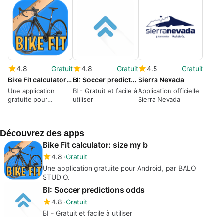
4.8
Gratuit
4.8
Gratuit
4.5
Gratuit
Bike Fit calculator: size my b
BI: Soccer predictions odds
Sierra Nevada
Une application
BI - Gratuit et facile à
Application officielle
gratuite pour
utiliser
Sierra Nevada
Android, par BALO
STUDIO.
Découvrez des apps
Bike Fit calculator: size my b
4.8
Gratuit
Une application gratuite pour Android, par BALO
STUDIO.
BI: Soccer predictions odds
4.8
Gratuit
BI - Gratuit et facile à utiliser